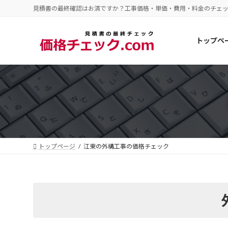
コ
ナ
見積書の最終確認はお済ですか？工事価格・単価・費用・料金のチェ
ン
ビ
テ
ゲ
トップペ
ン
ー
ツ
シ
へ
ョ
ス
ン
キ
に
ッ
移
プ
動
トップページ
江東の外構工事の価格チェック