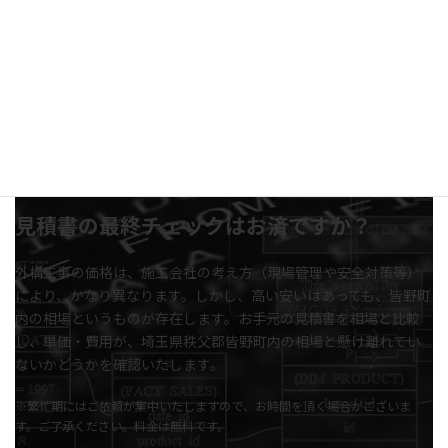
見積書の最終チェックはお済ですか？
外構工事の価格は、施工会社の考え方（現場管理や安全対策等）
により、かなり異なります。しかし、高い安いはあっても、皆野町
内の相場というものが存在します。お手元の見積書を相場と比較
し、単価・費用が、埼玉県秩父郡皆野町内の相場と懸け離れてい
ないかどうかを確認いたします。
※繁忙期にはご依頼が集中いたしますので、お時間を頂く場合がございま
す。ご了承ください。料金は無料です。