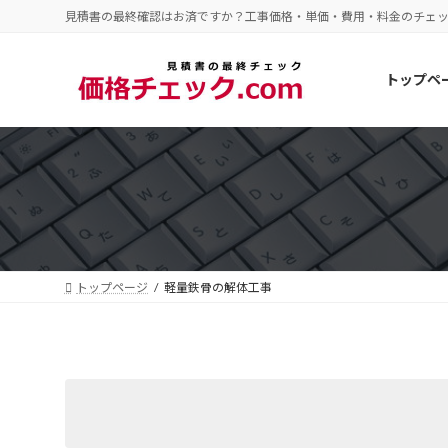
コ
ナ
見積書の最終確認はお済ですか？工事価格・単価・費用・料金のチェ
ン
ビ
テ
ゲ
トップペ
ン
ー
ツ
シ
へ
ョ
ス
ン
キ
に
ッ
移
プ
動
トップページ
軽量鉄骨の解体工事