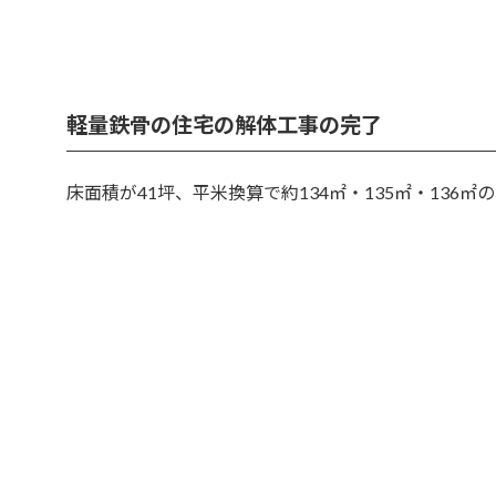
軽量鉄骨の住宅の解体工事の完了
床面積が41坪、平米換算で約134㎡・135㎡・13