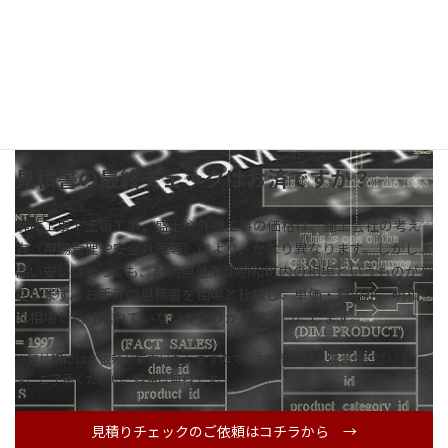
見積書の最終チェックはお済ですか？
解体工事や土留工事、盛土や外構工事の価格は、施工会社の考え
方（現場管理や安全対策等）により、かなり異なります。しかし、
高い安いはあっても、群馬県邑楽郡明和町内の相場というものが存
在します。お手元の見積書を相場と比較し、単価・費用が、明和
の相場と懸け離れていないかどうかを確認いたします。
※繁忙期にはご依頼が集中いたしますので、お時間を頂く場合がございま
す。ご了承ください。料金は無料です。
見積りチェックのご依頼はコチラから →