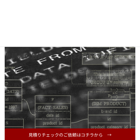
見積書の最終チェックはお済ですか？
解体工事や土留工事、盛土や外構工事の価格は、施工会社の考え
方（現場管理や安全対策等）により、かなり異なります。しかし、
高い安いはあっても、千葉県野田市内の相場というものが存在しま
す。お手元の見積書を相場と比較し、単価・費用が、野田の相場
と懸け離れていないかどうかを確認いたします。
※繁忙期にはご依頼が集中いたしますので、お時間を頂く場合がございま
す。ご了承ください。料金は無料です。
見積りチェックのご依頼はコチラから →