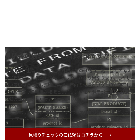
見積書の最終チェックはお済ですか？
解体工事や土留工事、盛土や外構工事の価格は、施工会社の考え
方（現場管理や安全対策等）により、かなり異なります。しかし、
高い安いはあっても、埼玉県桶川市内の相場というものが存在しま
す。お手元の見積書を相場と比較し、単価・費用が、桶川の相場
と懸け離れていないかどうかを確認いたします。
※繁忙期にはご依頼が集中いたしますので、お時間を頂く場合がございま
す。ご了承ください。料金は無料です。
見積りチェックのご依頼はコチラから →